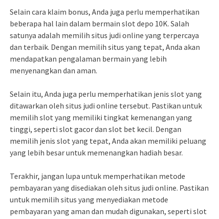
Selain cara klaim bonus, Anda juga perlu memperhatikan
beberapa hal lain dalam bermain slot depo 10K. Salah
satunya adalah memilih situs judi online yang terpercaya
dan terbaik. Dengan memilih situs yang tepat, Anda akan
mendapatkan pengalaman bermain yang lebih
menyenangkan dan aman.
Selain itu, Anda juga perlu memperhatikan jenis slot yang
ditawarkan oleh situs judi online tersebut. Pastikan untuk
memilih slot yang memiliki tingkat kemenangan yang
tinggi, seperti slot gacor dan slot bet kecil. Dengan
memilih jenis slot yang tepat, Anda akan memiliki peluang
yang lebih besar untuk memenangkan hadiah besar.
Terakhir, jangan lupa untuk memperhatikan metode
pembayaran yang disediakan oleh situs judi online. Pastikan
untuk memilih situs yang menyediakan metode
pembayaran yang aman dan mudah digunakan, seperti slot