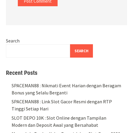
Search
SEARCH
Recent Posts
SPACEMAN88 : Nikmati Event Harian dengan Beragam
Bonus yang Selalu Berganti
SPACEMAN88 : Link Slot Gacor Resmi dengan RTP
Tinggi Setiap Hari
SLOT DEPO 10K : Slot Online dengan Tampilan
Modern dan Deposit Awal yang Bersahabat