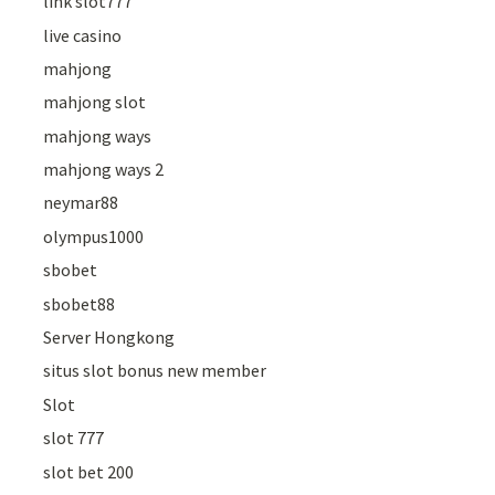
link slot777
live casino
mahjong
mahjong slot
mahjong ways
mahjong ways 2
neymar88
olympus1000
sbobet
sbobet88
Server Hongkong
situs slot bonus new member
Slot
slot 777
slot bet 200