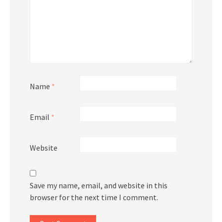
Name
*
Email
*
Website
Save my name, email, and website in this
browser for the next time I comment.