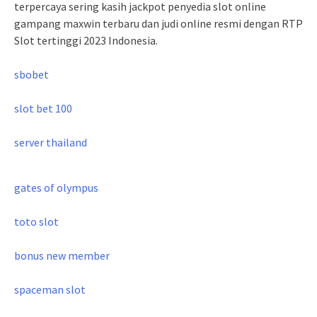
terpercaya sering kasih jackpot penyedia slot online
gampang maxwin terbaru dan judi online resmi dengan RTP
Slot tertinggi 2023 Indonesia.
sbobet
slot bet 100
server thailand
gates of olympus
toto slot
bonus new member
spaceman slot