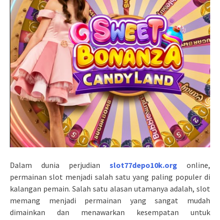
Dalam dunia perjudian
slot77depo10k.org
online,
permainan slot menjadi salah satu yang paling populer di
kalangan pemain. Salah satu alasan utamanya adalah, slot
memang menjadi permainan yang sangat mudah
dimainkan dan menawarkan kesempatan untuk