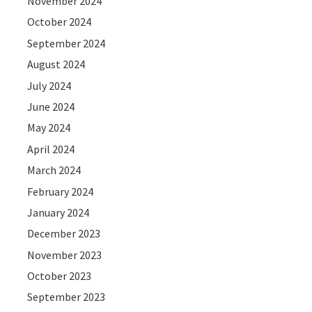
November 2024
October 2024
September 2024
August 2024
July 2024
June 2024
May 2024
April 2024
March 2024
February 2024
January 2024
December 2023
November 2023
October 2023
September 2023