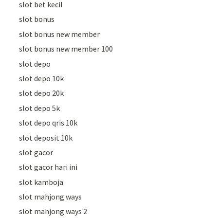
slot bet kecil
slot bonus
slot bonus new member
slot bonus new member 100
slot depo
slot depo 10k
slot depo 20k
slot depo 5k
slot depo qris 10k
slot deposit 10k
slot gacor
slot gacor hari ini
slot kamboja
slot mahjong ways
slot mahjong ways 2