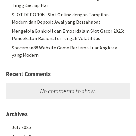
Tinggi Setiap Hari
SLOT DEPO 10K : Slot Online dengan Tampilan
Modern dan Deposit Awal yang Bersahabat
Mengelola Bankroll dan Emosi dalam Slot Gacor 2026:
Pendekatan Rasional di Tengah Volatilitas
Spaceman88 Website Game Bertema Luar Angkasa
yang Modern
Recent Comments
No comments to show.
Archives
July 2026