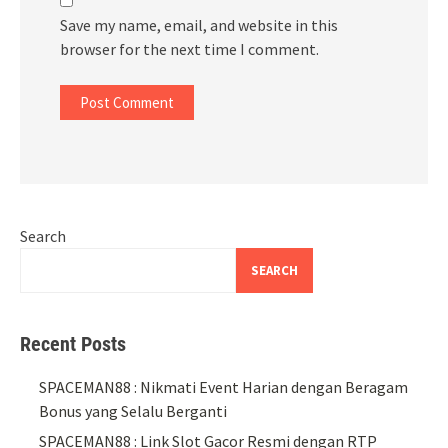
Save my name, email, and website in this
browser for the next time I comment.
Search
SEARCH
Recent Posts
SPACEMAN88 : Nikmati Event Harian dengan Beragam
Bonus yang Selalu Berganti
SPACEMAN88 : Link Slot Gacor Resmi dengan RTP