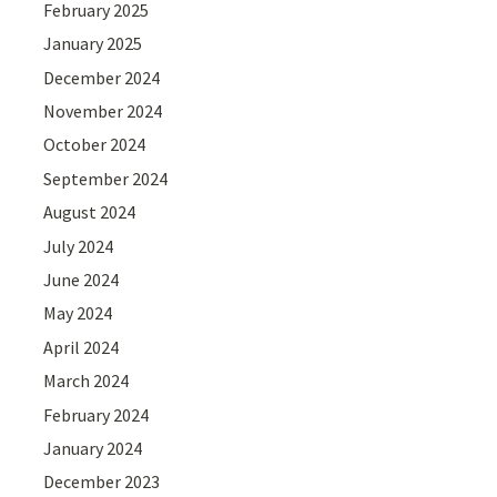
February 2025
January 2025
December 2024
November 2024
October 2024
September 2024
August 2024
July 2024
June 2024
May 2024
April 2024
March 2024
February 2024
January 2024
December 2023