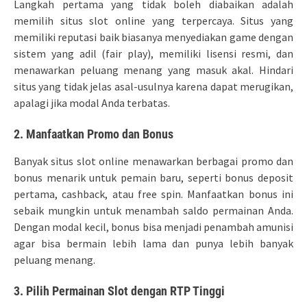
Langkah pertama yang tidak boleh diabaikan adalah
memilih situs slot online yang terpercaya. Situs yang
memiliki reputasi baik biasanya menyediakan game dengan
sistem yang adil (fair play), memiliki lisensi resmi, dan
menawarkan peluang menang yang masuk akal. Hindari
situs yang tidak jelas asal-usulnya karena dapat merugikan,
apalagi jika modal Anda terbatas.
2. Manfaatkan Promo dan Bonus
Banyak situs slot online menawarkan berbagai promo dan
bonus menarik untuk pemain baru, seperti bonus deposit
pertama, cashback, atau free spin. Manfaatkan bonus ini
sebaik mungkin untuk menambah saldo permainan Anda.
Dengan modal kecil, bonus bisa menjadi penambah amunisi
agar bisa bermain lebih lama dan punya lebih banyak
peluang menang.
3. Pilih Permainan Slot dengan RTP Tinggi