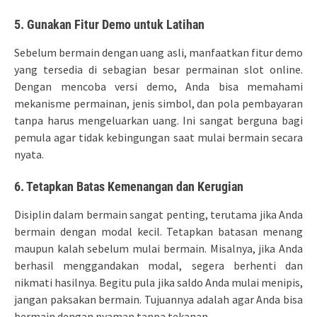
5. Gunakan Fitur Demo untuk Latihan
Sebelum bermain dengan uang asli, manfaatkan fitur demo
yang tersedia di sebagian besar permainan slot online.
Dengan mencoba versi demo, Anda bisa memahami
mekanisme permainan, jenis simbol, dan pola pembayaran
tanpa harus mengeluarkan uang. Ini sangat berguna bagi
pemula agar tidak kebingungan saat mulai bermain secara
nyata.
6. Tetapkan Batas Kemenangan dan Kerugian
Disiplin dalam bermain sangat penting, terutama jika Anda
bermain dengan modal kecil. Tetapkan batasan menang
maupun kalah sebelum mulai bermain. Misalnya, jika Anda
berhasil menggandakan modal, segera berhenti dan
nikmati hasilnya. Begitu pula jika saldo Anda mulai menipis,
jangan paksakan bermain. Tujuannya adalah agar Anda bisa
bermain dengan nyaman tanpa tekanan.