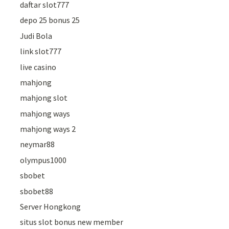
daftar slot777
depo 25 bonus 25
Judi Bola
link slot777
live casino
mahjong
mahjong slot
mahjong ways
mahjong ways 2
neymar88
olympus1000
sbobet
sbobet88
Server Hongkong
situs slot bonus new member